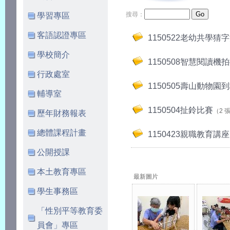
搜尋：
學習專區
客語認證專區
1150522老幼共學猜
學校簡介
1150508智慧閱讀機
行政處室
1150505壽山動物園
輔導室
1150504扯鈴比賽
（2 
歷年財務報表
總體課程計畫
1150423親職教育講座
公開授課
本土教育專區
最新圖片
學生事務區
「性別平等教育委
員會」專區